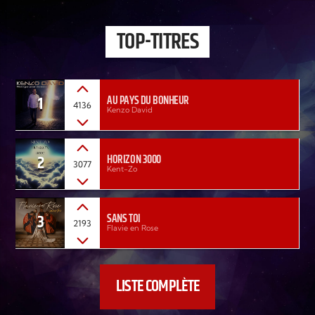
TOP-TITRES
1
AU PAYS DU BONHEUR
4136
Kenzo David
2
HORIZON 3000
3077
Kent-Zo
3
SANS TOI
2193
Flavie en Rose
LISTE COMPLÈTE