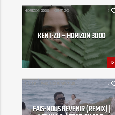
HORIZON 3000
KENT-ZO
2
KENT-ZO – HORIZON 3000
ELVIS E
FAIS-NOUS REVENIR
2
MELINA O
FAIS-NOUS REVENIR (REMIX) |