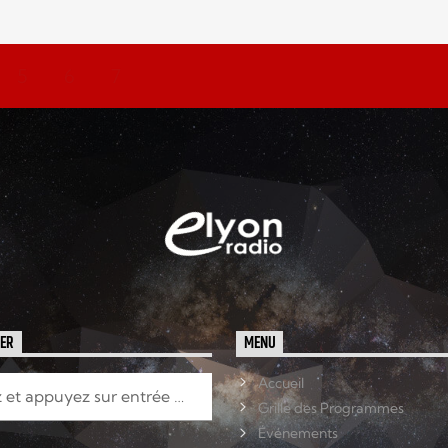
5
6
7
HER
MENU
Accueil
Grille des Programmes
Événements