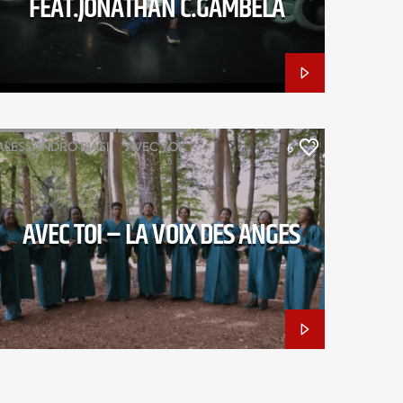
FEAT.JONATHAN C.GAMBELA
ALESSANDRO BIASI
AVEC TOI
6
AVEK OU
EGLISE JÉSUS EST VIVANT
HAPPUC COMPANY
AVEC TOI – LA VOIX DES ANGES
JAMES S. ALCINDOR
JOSUÉ BRUCE
LA VOIX DES ANGES
PIERLUIGI CARISTI
RACHEL BRUCE
REBECCA BRUCE