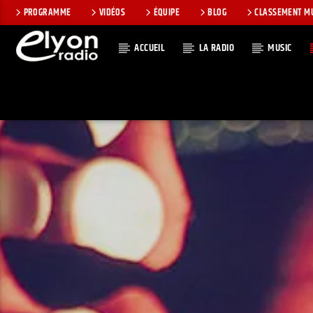
PROGRAMME
VIDÉOS
ÉQUIPE
BLOG
CLASSEMENT M
ACCUEIL
LA RADIO
MUSIC
EN CE MOMEN
RADIO ELYON
TITRE
POSITIVE ET
ARTISTE
ENCOURAGEANTE !