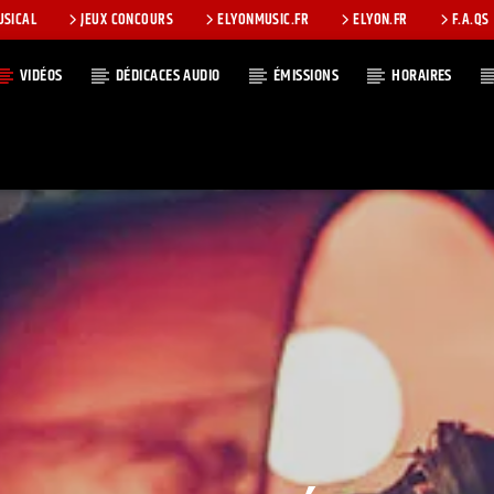
USICAL
JEUX CONCOURS
ELYONMUSIC.FR
ELYON.FR
F.A.QS
VIDÉOS
DÉDICACES AUDIO
ÉMISSIONS
HORAIRES
T