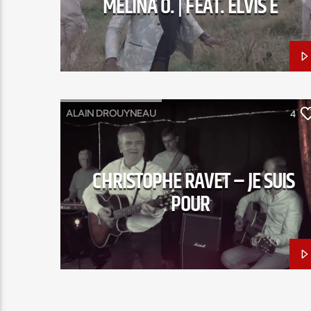
MELINA O. | FEAT. ELVIS E
ALAIN DROUYNEAU
4
CHRISTOPHE RAVET
FRANCK ARBONA
JC BODIN
CHRISTOPHE RAVET – JE SUIS
JE SUIS POUR
POUR