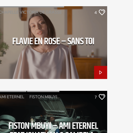
CHAPELLE VICTORIA DE GRASSE
4
CHORISTE MUINDA
FLAVIE EN ROSE
SANS TOI
FLAVIE EN ROSE – SANS TOI
AMI ETERNEL
FISTON MBUYI
7
JONATHAN GAMBELA
FISTON MBUYI – AMI ETERNEL