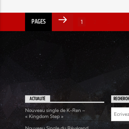
PAGES
1
2
3
4
ACTUALITÉ
RECHERC
Nouveau single de K-Ren –
« Kingdom Step »
Nouveau Single du Révérend