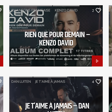
CHANSONS FRANCAISE
KENZO DAVID
2
LA PLANÈTE BLEUE
MIA STELLA
MIO AMORE
NOUVEL ALBUM
RIEN QUE POUR DEMAIN –
PO ROCK
POP FRANÇAISE
KENZO DAVID
RIEN QUE POUR DEMAIN
TANT QUE TU RESPIRES EN MOI
DAN LUITEN
JE T'AIME À JAMAIS
4
JÉRÉMIE POULET
SAMUEL OLIVIER
SUR LA TERRE
JE T’AIME À JAMAIS – DAN