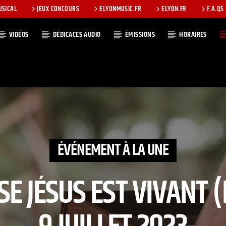
USICAL
JEUX CONCOURS
ELYONMUSIC.FR
ELYON.FR
F.A.QS
VIDÉOS
DÉDICACES AUDIO
ÉMISSIONS
HORAIRES
T
ÉVÉNEMENT À LA UNE
SE JÉSUS EST VIVANT