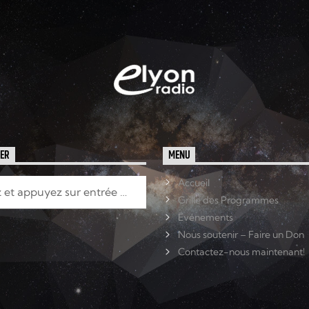
HER
MENU
Accueil
Grille des Programmes
Événements
Nous soutenir – Faire un Don
Contactez-nous maintenant!