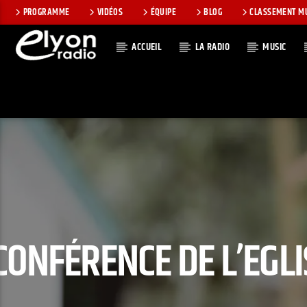
PROGRAMME
VIDÉOS
ÉQUIPE
BLOG
CLASSEMENT M
ACCUEIL
LA RADIO
MUSIC
EN CE MOMEN
RADIO ELYON
TITRE
POSITIVE ET
ARTISTE
ENCOURAGEANTE !
CONFÉRENCE DE L’EGLI