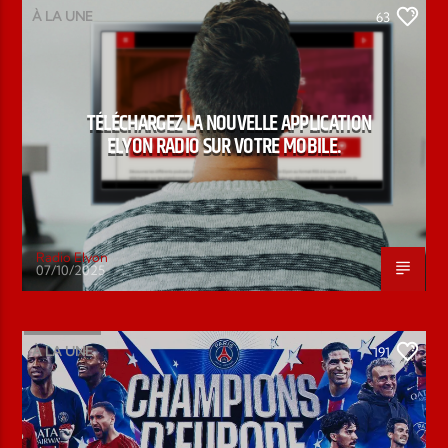
À LA UNE
63
TÉLÉCHARGEZ LA NOUVELLE APPLICATION
ELYON RADIO SUR VOTRE MOBILE.
Radio Elyon
07/10/2025
À LA UNE
191