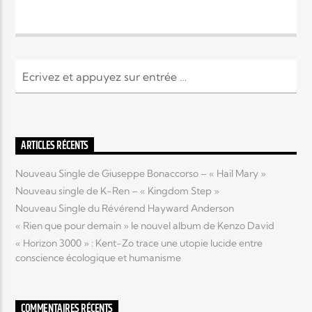
ARTICLES RÉCENTS
Nouveau Single de Giuseppe Bonaccorso – « Hail Mary »
Nouveau single de K-Ren – « Kingdom Step »
Nouveau Single du Révérend Hayward Anderson
« Rien que pour demain » le nouvel album de Kenzo David
« Horizon 3000 » : Kent-Zo trace une utopie lucide entre
conscience écologique et humanisme
COMMENTAIRES RÉCENTS