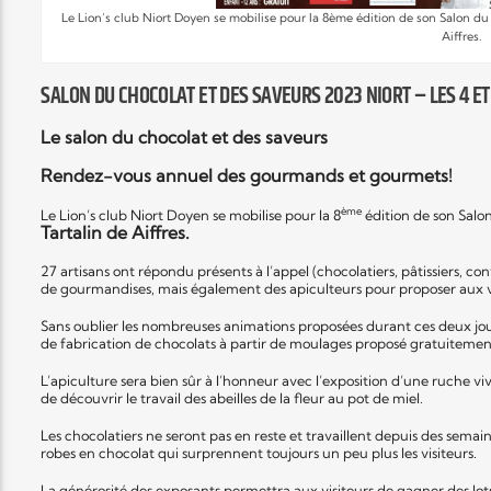
Le Lion’s club Niort Doyen se mobilise pour la 8ème édition de son Salon du 
Aiffres.
Elyon Live
SALON DU CHOCOLAT ET DES SAVEURS 2023 NIORT – LES 4 E
Le salon du chocolat et des saveurs
Elyon Kids
Rendez-vous annuel des gourmands et gourmets!
ème
Le Lion’s club Niort Doyen se mobilise pour la 8
édition de son Salon
Tartalin de Aiffres.
27 artisans ont répondu présents à l’appel (chocolatiers, pâtissiers, con
de gourmandises, mais également des apiculteurs pour proposer aux vi
Sans oublier les nombreuses animations proposées durant ces deux jou
de fabrication de chocolats à partir de moulages proposé gratuitemen
L’apiculture sera bien sûr à l’honneur avec l’exposition d’une ruche
de découvrir le travail des abeilles de la fleur au pot de miel.
Les chocolatiers ne seront pas en reste et travaillent depuis des semai
robes en chocolat qui surprennent toujours un peu plus les visiteurs.
La générosité des exposants permettra aux visiteurs de gagner des lots 