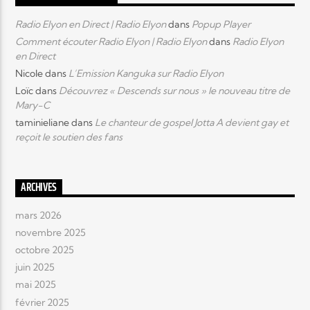
Radio Elyon en Direct | Radio Elyon
dans
Popup Player
Comment écouter Radio Elyon | Radio Elyon
dans
Radio Elyon
en Direct
Nicole
dans
L’Emission Kanguka sur Radio Elyon
Loïc
dans
Découvrez « Descends sur nous » le nouveau titre de
Mary-C
taminieliane
dans
Le chanteur de gospel Jotta A devient gay et
reçoit le soutien des fans
ARCHIVES
mars 2026
novembre 2025
octobre 2025
juin 2025
mai 2025
février 2025