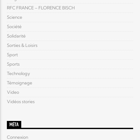
RFC FRANCE – FLORENCE BISCH
Science
Société
Solidarité
Sorties & Loisirs
Sport
Sports
Technology
Témoignage
Video
Vidéos stories
MÉTA
Connexion