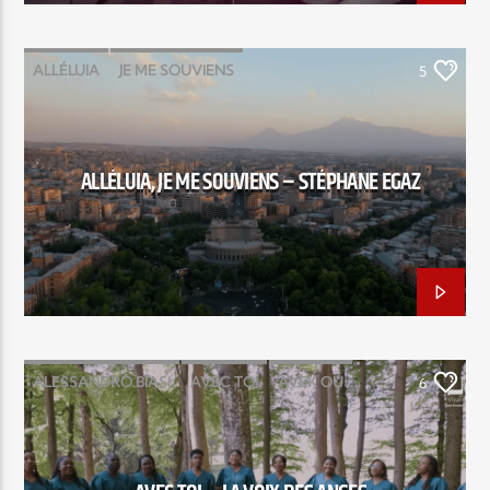
ALLÉLUIA
JE ME SOUVIENS
5
STÉPHANE EGAZ
ALLÉLUIA, JE ME SOUVIENS – STÉPHANE EGAZ
ALESSANDRO BIASI
AVEC TOI
AVEK OU
6
EGLISE JÉSUS EST VIVANT
HAPPUC COMPANY
JAMES S. ALCINDOR