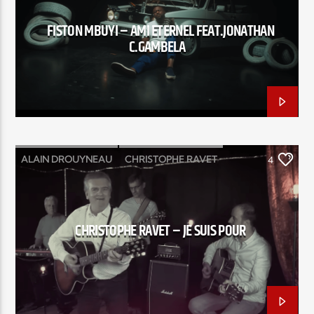
FISTON MBUYI – AMI ETERNEL FEAT.JONATHAN
C.GAMBELA
ALAIN DROUYNEAU
CHRISTOPHE RAVET
4
FRANCK ARBONA
JC BODIN
JE SUIS POUR
CHRISTOPHE RAVET – JE SUIS POUR