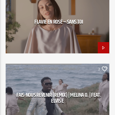
CHORISTE MUINDA
FLAVIE EN ROSE
Elyon Live
SANS TOI
FLAVIE EN ROSE – SANS TOI
Elyon Kids
ELVIS E
FAIS-NOUS REVENIR
MELINA O
2
FAIS-NOUS REVENIR (REMIX) | MELINA O. | FEAT.
ELVIS E