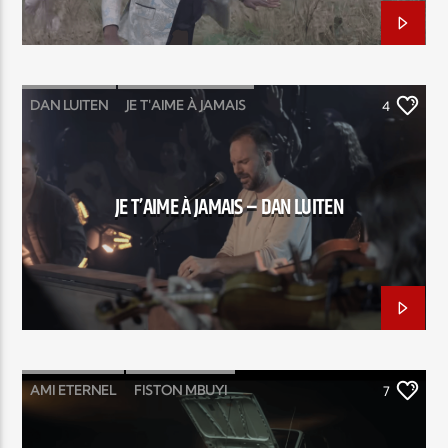
DAN LUITEN
JE T'AIME À JAMAIS
4
JÉRÉMIE POULET
SAMUEL OLIVIER
SUR LA TERRE
JE T’AIME À JAMAIS – DAN LUITEN
AMI ETERNEL
FISTON MBUYI
7
JONATHAN GAMBELA