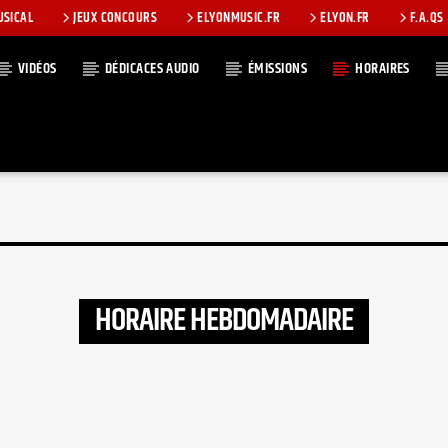
USICAL
JEUX CONCOURS
ELYONMUSIC.FR
ELYON.FR
F.A.QS
VIDÉOS
DÉDICACES AUDIO
ÉMISSIONS
HORAIRES
T
HORAIRE HEBDOMADAIRE