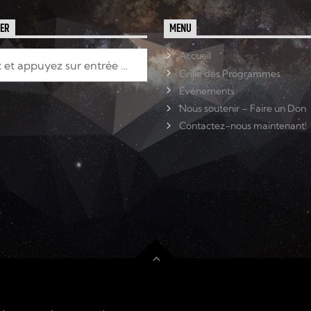
HER
MENU
Accueil
Grille des Programmes
Événements
Nous soutenir – Faire un Don
Contactez-nous maintenant!