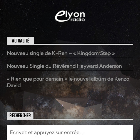
EN CE MOMENT
TITRE
ARTISTE
ACTUALITÉ
Nouveau single de K-Ren – « Kingdom Step »
Nouveau Single du Révérend Hayward Anderson
Radio Elyon
« Rien que pour demain » le nouvel album de Kenzo
David
Elyon Rhema
RECHERCHER
Elyon Hits