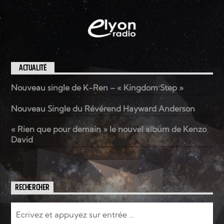
EN CE MOMENT
TITRE
ARTISTE
ACTUALITÉ
Nouveau single de K-Ren – « Kingdom Step »
Nouveau Single du Révérend Hayward Anderson
Radio Elyon
« Rien que pour demain » le nouvel album de Kenzo
David
Elyon Rhema
RECHERCHER
Elyon Hits