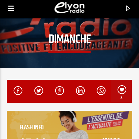
DIMANCHE
RADIO ELYON
POSITIVE ET ENCOURAGEANTE !
3
FLASH INFO