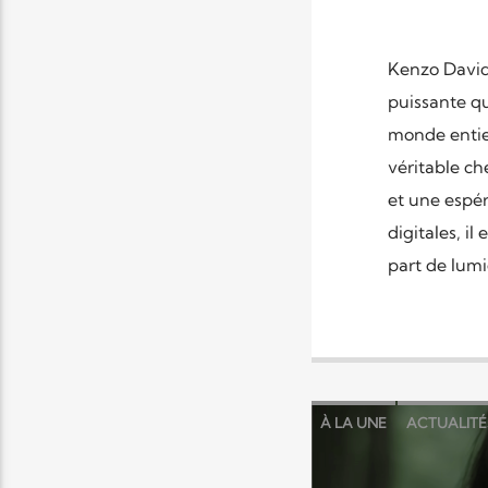
Kenzo David
puissante qu
monde entier
véritable c
et une espé
digitales, i
part de lumi
À LA UNE
ACTUALITÉ