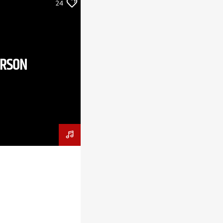
24
ERSON