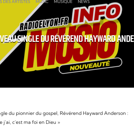
S DES ARTISTES
MUSIC
MUSIQUE
NEWS
VEAU SINGLE DU RÉVÉREND HAYWARD AND
gle du pionnier du gospel, Révérend Hayward Anderson :
 j’ai, c’est ma foi en Dieu »