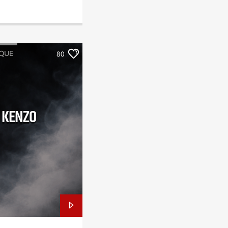
QUE
80
E KENZO