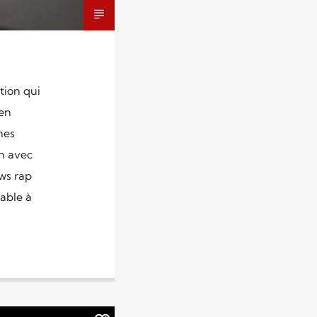
tion qui
 en
nes
n avec
ows rap
able à