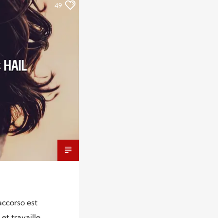
49
 HAIL
ccorso est
et travaille