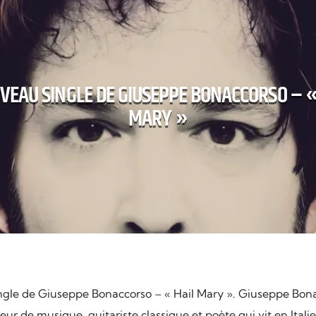
VEAU SINGLE DE GIUSEPPE BONACCORSO – «
MARY »
gle de Giuseppe Bonaccorso – « Hail Mary ». Giuseppe Bona
ur de musique, guitariste classique et poète qui vit en Italie 