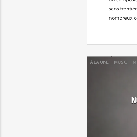
sans frontiè
nombreux c
À LA UNE
MUSIC
M
N