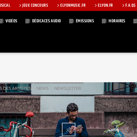
USICAL
JEUX CONCOURS
ELYONMUSIC.FR
ELYON.FR
F.A.QS
VIDÉOS
DÉDICACES AUDIO
ÉMISSIONS
HORAIRES
T
S DES ARTISTES
NEWS
NEWSLETTER