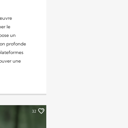
 œuvre
er le
opose un
ion profonde
plateformes
trouver une
32