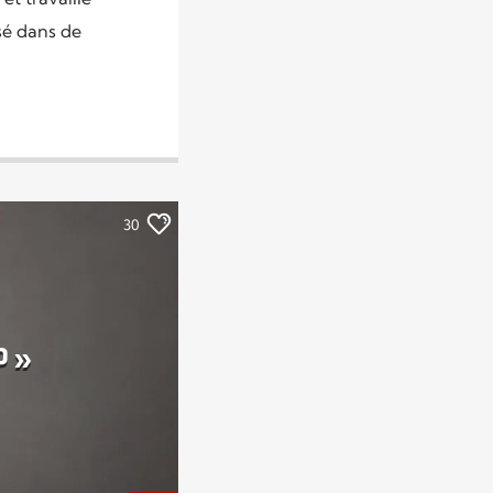
nsé dans de
30
P »