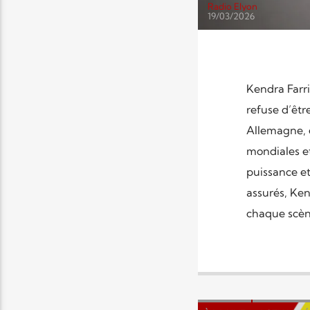
Radio Elyon
19/03/2026
Kendra Farri
refuse d’êtr
Allemagne, e
mondiales e
puissance et
assurés, Ke
chaque scène