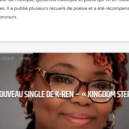
res. Il a publié plusieurs recueils de poésie et a été récompe
oncours.
USIQUE
NEWS
OUVEAU SINGLE DE K-REN – « KINGDOM STE