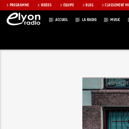
PROGRAMME
VIDÉOS
ÉQUIPE
BLOG
CLASSEMENT M
ACCUEIL
LA RADIO
MUSIC
EN CE MOMEN
RADIO ELYON
TITRE
POSITIVE ET
ARTISTE
ENCOURAGEANTE !
À LA UNE
ACTUALITÉ