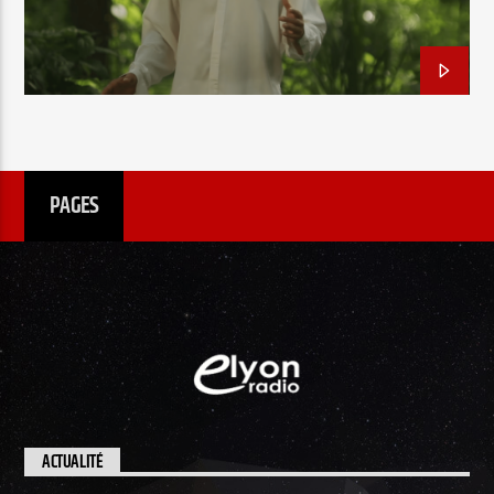
EN CE MOMENT
TITRE
ARTISTE
PAGES
Radio Elyon
Elyon Rhema
Elyon Hits
ACTUALITÉ