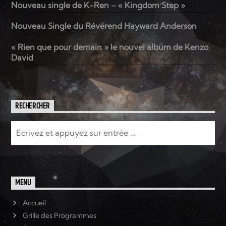
Nouveau single de K-Ren – « Kingdom Step »
Nouveau Single du Révérend Hayward Anderson
Elyon Live
« Rien que pour demain » le nouvel album de Kenzo
David
Elyon Kids
RECHERCHER
MENU
Accueil
Grille des Programmes