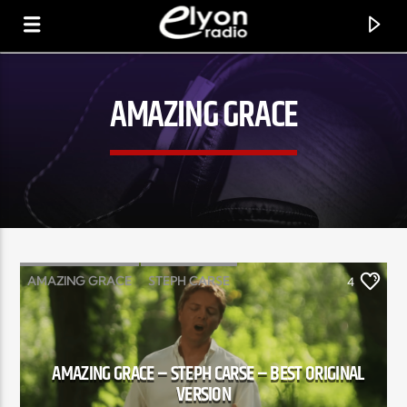
AMAZING GRACE
RADIO ELYON
POSITIVE ET ENCOURAGEANTE !
AMAZING GRACE
STEPH CARSE
4
AMAZING GRACE – STEPH CARSE – BEST ORIGINAL
VERSION