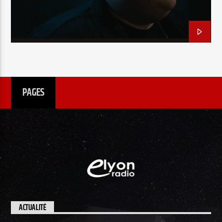
EN CE MOMENT
TITRE
ARTISTE
PAGES
Radio Elyon
Elyon Rhema
Elyon Hits
ACTUALITÉ