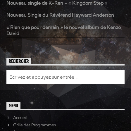
Nouveau single de K-Ren – « Kingdom Step »
Nouveau Single du Révérend Hayward Anderson
Elyon Live
« Rien que pour demain » le nouvel album de Kenzo
David
Elyon Kids
RECHERCHER
MENU
Accueil
Grille des Programmes