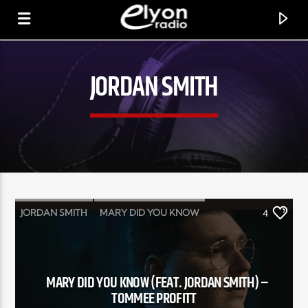
JORDAN SMITH
RADIO ELYON
POSITIVE ET ENCOURAGEANTE !
JORDAN SMITH
MARY DID YOU KNOW
4
TOMMEE PROFITT
MARY DID YOU KNOW (FEAT. JORDAN SMITH) –
TOMMEE PROFITT