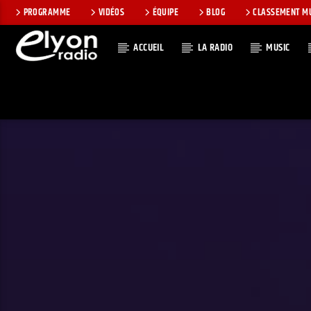
PROGRAMME
VIDÉOS
ÉQUIPE
BLOG
CLASSEMENT M
ACCUEIL
LA RADIO
MUSIC
EN CE MOMEN
RADIO ELYON
TITRE
POSITIVE ET
ARTISTE
ENCOURAGEANTE !