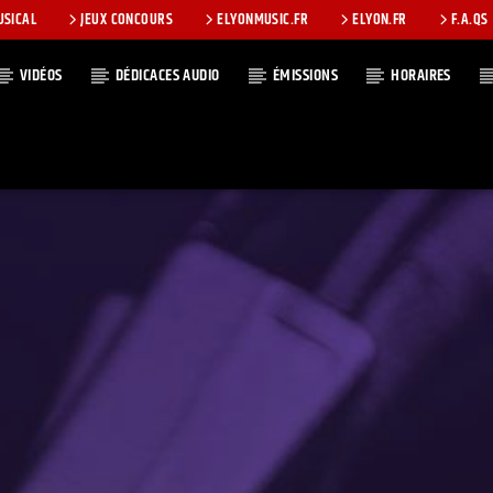
USICAL
JEUX CONCOURS
ELYONMUSIC.FR
ELYON.FR
F.A.QS
VIDÉOS
DÉDICACES AUDIO
ÉMISSIONS
HORAIRES
T