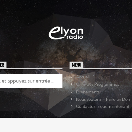
HER
MENU
Accueil
Grille des Programmes
Événements
Nous soutenir – Faire un Don
Contactez-nous maintenant!