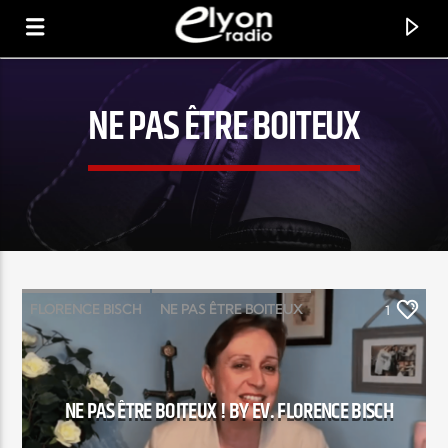
NE PAS ÊTRE BOITEUX
RADIO ELYON
POSITIVE ET ENCOURAGEANTE !
FLORENCE BISCH
NE PAS ÊTRE BOITEUX
1
RFC FRANCE
NE PAS ÊTRE BOITEUX ! BY EV. FLORENCE BISCH