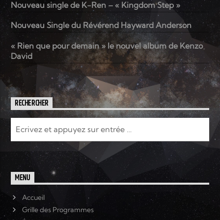
Nouveau single de K-Ren – « Kingdom Step »
Nouveau Single du Révérend Hayward Anderson
Elyon Live
« Rien que pour demain » le nouvel album de Kenzo
David
Elyon Kids
RECHERCHER
MENU
Accueil
Grille des Programmes