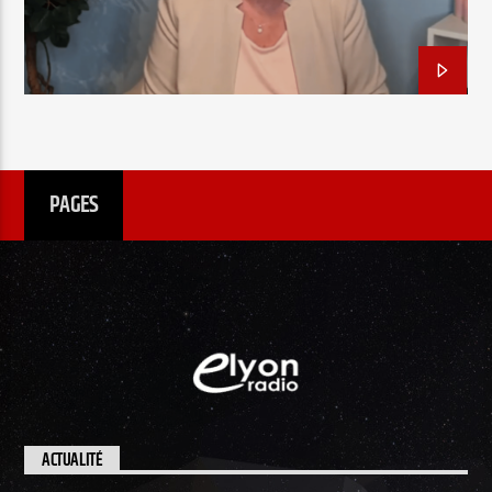
EN CE MOMENT
TITRE
ARTISTE
PAGES
Radio Elyon
Elyon Rhema
Elyon Hits
ACTUALITÉ