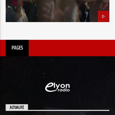
EN CE MOMENT
TITRE
ARTISTE
PAGES
Radio Elyon
Elyon Rhema
Elyon Hits
ACTUALITÉ