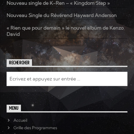
Nouveau single de K-Ren – « Kingdom Step »
Nouveau Single du Révérend Hayward Anderson
Elyon Live
« Rien que pour demain » le nouvel album de Kenzo
David
Elyon Kids
RECHERCHER
MENU
Accueil
Grille des Programmes