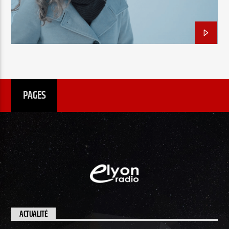
EN CE MOMENT
KARINE MELOCHE
MATT NANTEL
TITRE
MÉLODIE DESPRÉS
MICHELLE PICARD
ARTISTE
STÉPHANIE NANTEL
PAGES
Radio Elyon
Elyon Rhema
Elyon Hits
ACTUALITÉ