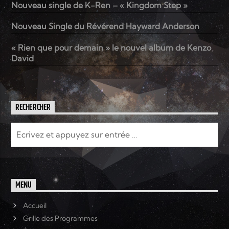
Nouveau single de K-Ren – « Kingdom Step »
Nouveau Single du Révérend Hayward Anderson
Elyon Live
« Rien que pour demain » le nouvel album de Kenzo
David
Elyon Kids
RECHERCHER
MENU
Accueil
Grille des Programmes