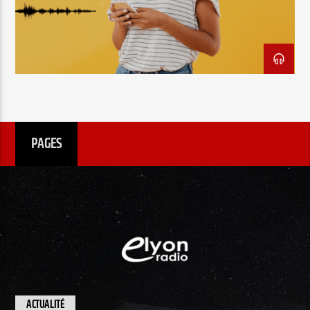
EN CE MOMENT
TITRE
ARTISTE
PAGES
Radio Elyon
Elyon Rhema
Elyon Hits
ACTUALITÉ