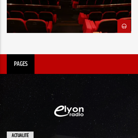
EN CE MOMENT
TITRE
ARTISTE
PAGES
Radio Elyon
Elyon Rhema
Elyon Hits
ACTUALITÉ