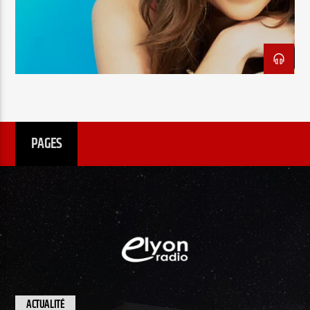
EN CE MOMENT
TITRE
ARTISTE
PAGES
Radio Elyon
Elyon Rhema
Elyon Hits
ACTUALITÉ