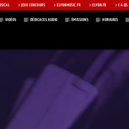
USICAL
JEUX CONCOURS
ELYONMUSIC.FR
ELYON.FR
F.A.QS
VIDÉOS
DÉDICACES AUDIO
ÉMISSIONS
HORAIRES
T