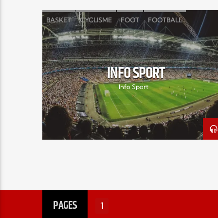
BASKET
CYCLISME
FOOT
FOOTBALL
FORMULE 1
INFO SPORT
MOTOCROSS
NATATION
NBA
RUGBY
TENNIS
INFO SPORT
Info Sport
PAGES
1