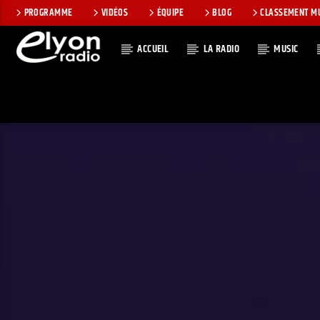
PROGRAMME
VIDÉOS
ÉQUIPE
BLOG
CLASSEMENT M
ACCUEIL
LA RADIO
MUSIC
EN CE MOMEN
RADIO ELYON
TITRE
POSITIVE ET
ARTISTE
ENCOURAGEANTE !