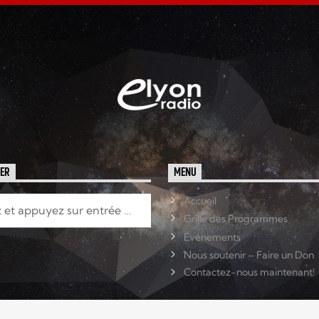
HER
MENU
Accueil
Grille des Programmes
Événements
Nous soutenir – Faire un Don
Contactez-nous maintenant!