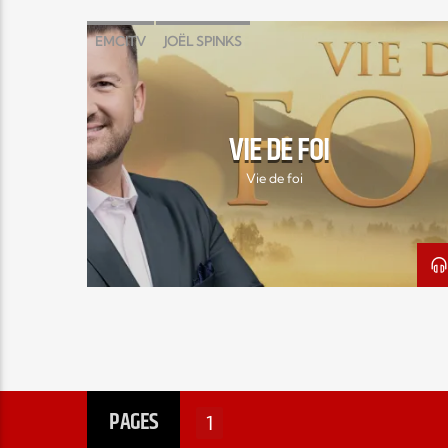
EMCITV
JOËL SPINKS
MATHILDE GAUDREAU-SPINKS
VIE DE FOI
VIE DE FOI
Vie de foi
PAGES
1