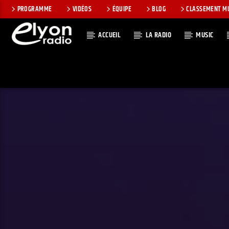
PROGRAMME
VIDÉOS
ÉQUIPE
BLOG
CLASSEMENT M
ACCUEIL
LA RADIO
MUSIC
EN CE MOMEN
RADIO ELYON
TITRE
POSITIVE ET
ARTISTE
ENCOURAGEANTE !