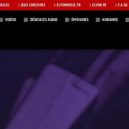
USICAL
JEUX CONCOURS
ELYONMUSIC.FR
ELYON.FR
F.A.QS
VIDÉOS
DÉDICACES AUDIO
ÉMISSIONS
HORAIRES
T