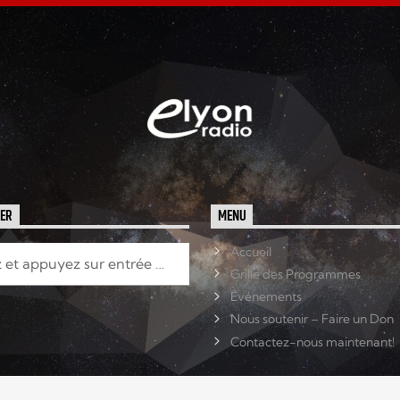
HER
MENU
Accueil
Grille des Programmes
Événements
Nous soutenir – Faire un Don
Contactez-nous maintenant!