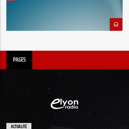
EN CE MOMENT
TITRE
ARTISTE
PAGES
Radio Elyon
Elyon Rhema
Elyon Hits
ACTUALITÉ