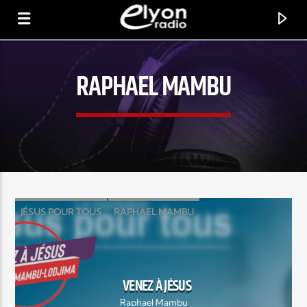
RAPHAEL MAMBU
RADIO ELYON
POSITIVE ET ENCOURAGEANTE !
JÉSUS POUR TOUS
RAPHAEL MAMBU
RAPHAEL MAMBU LODJIMA
VENEZ À JÉSUS
VENEZ À JÉSUS
Raphael Mambu