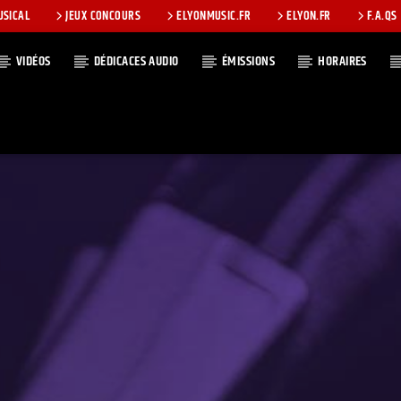
USICAL
JEUX CONCOURS
ELYONMUSIC.FR
ELYON.FR
F.A.QS
VIDÉOS
DÉDICACES AUDIO
ÉMISSIONS
HORAIRES
T