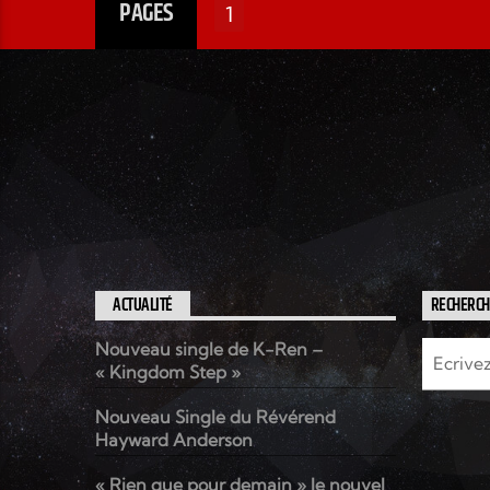
PAGES
de tous ceux qui sont éloignés
1
de la foi. L’idée est de
rejoindre les jeunes dans leur
milieu. Etre et partager ce
qu’ils font, afin de montrer
que la radio d’aujourd’hui
c’est dans les studios, mais
aussi à l’extérieur dans nos
périphéries. Cela permet de
mieux se faire connaître, mais
aussi de donner une
ouverture. Ayant le vif désir
ACTUALITÉ
RECHERC
que la jeunesse chrétienne a
Nouveau single de K-Ren –
quelque chose à apporter au
« Kingdom Step »
niveau de la communication
dans notre société actuelle,
Nouveau Single du Révérend
mais aussi désireux d’un
Hayward Anderson
média qui rejoigne les jeunes.
Porteur d’un message
« Rien que pour demain » le nouvel