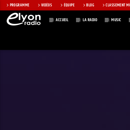
PROGRAMME
VIDÉOS
ÉQUIPE
BLOG
CLASSEMENT M
ACCUEIL
LA RADIO
MUSIC
EN CE MOMEN
RADIO ELYON
TITRE
POSITIVE ET
ARTISTE
ENCOURAGEANTE !