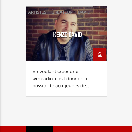
ARTISTES
CRÉATEUR
DAVID
DIRIGEANT
KENZO
RADIO ELYON
KENZO DAVID
RESPONSABLE
En voulant créer une
webradio, c’est donner la
possibilité aux jeunes de
prendre la parole, mais surtout
de leur permettre d’avoir un
média qui les rejoigne dans
leur questions, initiatives … La
vision de radio Elyon est d’être
chrétienne, mais aussi proche