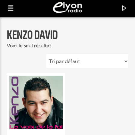
KENZO DAVID
RADIO ELYON
Voici le seul résultat
POSITIVE ET ENCOURAGEANTE !