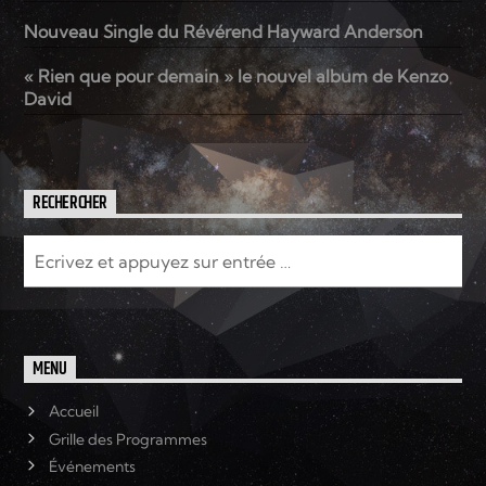
Nouveau Single du Révérend Hayward Anderson
Elyon Live
« Rien que pour demain » le nouvel album de Kenzo
David
Elyon Kids
RECHERCHER
MENU
Accueil
Grille des Programmes
Événements