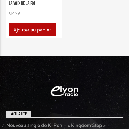
EN CE MOMENT
LA VOIX DE LA FOI
TITRE
€
14,99
ARTISTE
Ajouter au panier
Radio Elyon
Elyon Rhema
ACTUALITÉ
Elyon Hits
Nouveau single de K-Ren – « Kingdom Step »