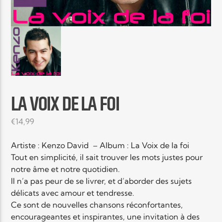
EN CE MOMENT
TITRE
ARTISTE
LA VOIX DE LA FOI
Radio Elyon
€
14,99
Artiste : Kenzo David – Album : La Voix de la foi
Tout en simplicité, il sait trouver les mots justes pour
Elyon Rhema
notre âme et notre quotidien.
Il n’a pas peur de se livrer, et d’aborder des sujets
délicats avec amour et tendresse.
Ce sont de nouvelles chansons réconfortantes,
Elyon Hits
encourageantes et inspirantes, une invitation à des