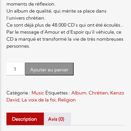
moments de réflexion.
Un album de qualité, qui mérite sa place dans
Elyon Live
l’univers chrétien.
Ce sont déjà plus de 48.000 CD’s qui ont été écoulés…
Par le message d’Amour et d’Espoir qu’il véhicule, ce
CD a marqué et transformé la vie de très nombreuses
Elyon Kids
personnes.
quantité
Ajouter au panier
de
La
voix
Catégorie :
Music
Étiquettes :
Album
,
Chrétien
,
Kenzo
de
David
,
La voix de la foi
,
Religion
la
foi
Description
Avis (0)