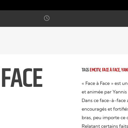
 FACE
TAGS
EMCITV
,
FACE À FACE
,
YAN
« Face à Face » est u
et animée par Yannis 
Dans ce face-à-face a
encouragés et fortifié
bras, peu importe ce 
Relatant certains fait