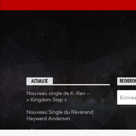
ACTUALITÉ
RECHERC
Nouveau single de K-Ren –
« Kingdom Step »
Nouveau Single du Révérend
Hayward Anderson
« Rien que pour demain » le nouvel