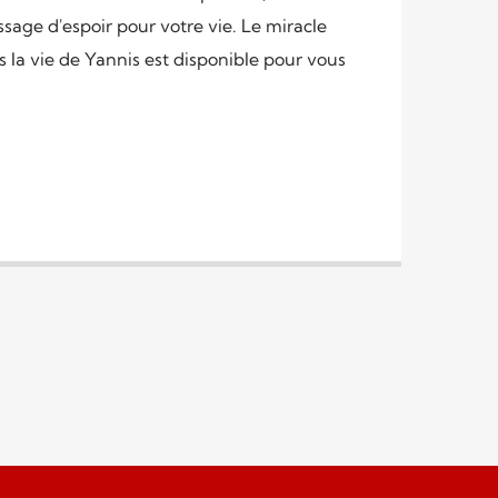
age d'espoir pour votre vie. Le miracle
 la vie de Yannis est disponible pour vous
ne nouvelle émission produite par EMCI TV
 Gautier. Dans ce face-à-face avec Yannis
couragés et fortifiés dans votre foi afin de
as, peu importe ce que vous
rtains faits de sa vie au cours des
s transmet un message d’espoir pour votre
eu a opéré dans la vie de Yannis est
aujourd’hui !
pas diffusée présentement.