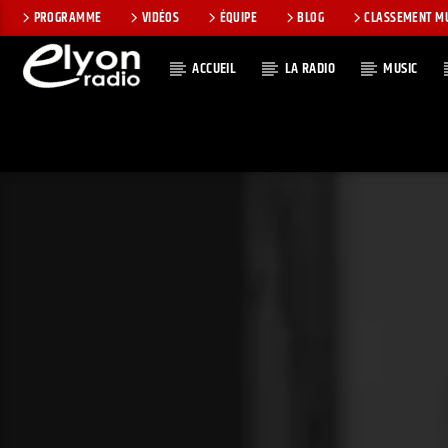
PROGRAMME
VIDÉOS
ÉQUIPE
BLOG
CLASSEMENT M
ACCUEIL
LA RADIO
MUSIC
EN CE MOMEN
RADIO ELYON
TITRE
POSITIVE ET
ARTISTE
ENCOURAGEANTE !