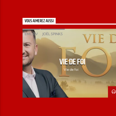
VOUS AIMEREZ AUSSI
EMCITV
JOËL SPINKS
MATHILDE GAUDREAU-SPINKS
VIE DE FOI
VIE DE FOI
Vie de foi