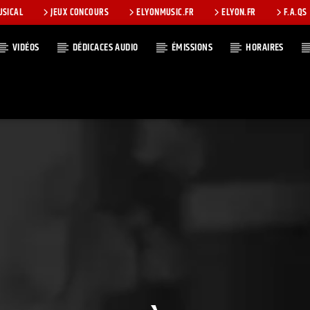
USICAL
JEUX CONCOURS
ELYONMUSIC.FR
ELYON.FR
F.A.QS
VIDÉOS
DÉDICACES AUDIO
ÉMISSIONS
HORAIRES
T