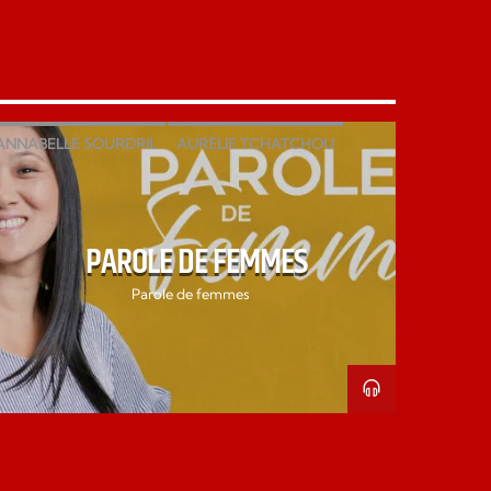
JE VEUX MON MIRACLE
VIE DE FOI
ANNABELLE SOURDRIL
AURÉLIE TCHATCHOU
EMCITV
LAURE GINGRAS
NADINE KABUYA
PAROLE DE FEMMES
PAROLE DE FEMMES
Parole de femmes