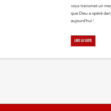
vous transmet un mess
que Dieu a opéré dans
aujourd'hui !
« Face à Face » est u
et animée par Yannis
LIRE LA SUITE
Gautier, vous serez en
ne pas baisser les br
traversez. Relatant ce
épisodes, Yannis vou
vie. Le miracle que Di
disponible pour vous 
Cette émission n’est 
ARTICLES SIMILAIRES