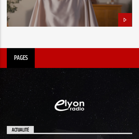
EN CE MOMENT
TITRE
ARTISTE
PAGES
Radio Elyon
Elyon Rhema
Elyon Hits
ACTUALITÉ