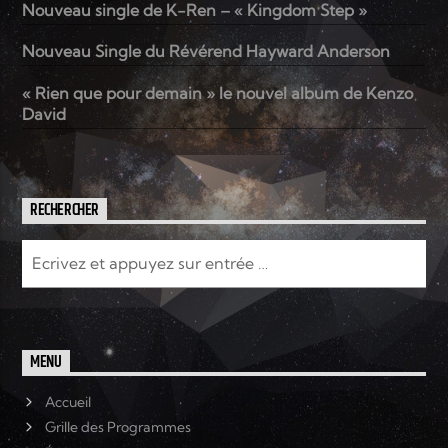
Nouveau single de K-Ren – « Kingdom Step »
Nouveau Single du Révérend Hayward Anderson
Elyon Live
« Rien que pour demain » le nouvel album de Kenzo
David
Elyon Kids
RECHERCHER
MENU
Accueil
Grille des Programmes