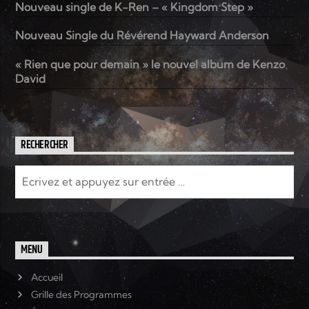
Nouveau single de K-Ren – « Kingdom Step »
Nouveau Single du Révérend Hayward Anderson
Elyon Live
« Rien que pour demain » le nouvel album de Kenzo
David
Elyon Kids
RECHERCHER
MENU
Accueil
Grille des Programmes