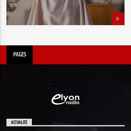
EN CE MOMENT
TITRE
ARTISTE
PAGES
Radio Elyon
Elyon Rhema
Elyon Hits
ACTUALITÉ