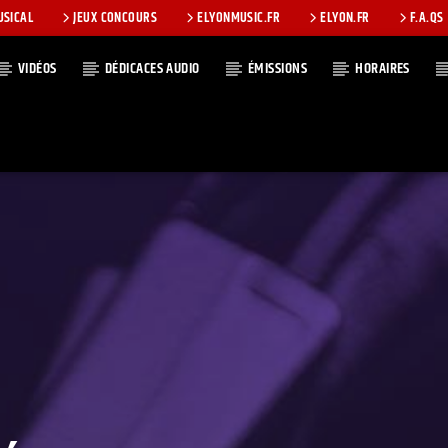
USICAL
JEUX CONCOURS
ELYONMUSIC.FR
ELYON.FR
F.A.QS
VIDÉOS
DÉDICACES AUDIO
ÉMISSIONS
HORAIRES
T