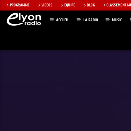
PROGRAMME
VIDÉOS
ÉQUIPE
BLOG
CLASSEMENT M
ACCUEIL
LA RADIO
MUSIC
EN CE MOMEN
RADIO ELYON
TITRE
POSITIVE ET
ARTISTE
ENCOURAGEANTE !