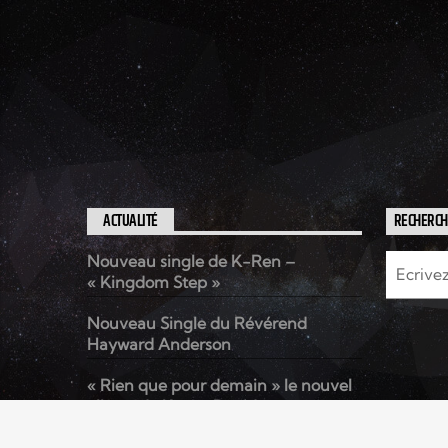
MULHOUSE
ACTUALITÉ
RECHERC
Nouveau single de K-Ren –
« Kingdom Step »
Nouveau Single du Révérend
Hayward Anderson
« Rien que pour demain » le nouvel
album de Kenzo David