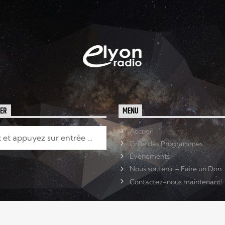
HER
MENU
Accueil
Grille des Programmes
Événements
Nous soutenir – Faire un Don
Contactez-nous maintenant!