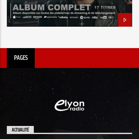
EN CE MOMENT
TANT QUE TU RESPIRES EN MOI
TITRE
ARTISTE
PAGES
Radio Elyon
Elyon Rhema
Elyon Hits
ACTUALITÉ