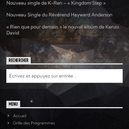
Nouveau single de K-Ren – « Kingdom Step »
Nouveau Single du Révérend Hayward Anderson
Elyon Live
« Rien que pour demain » le nouvel album de Kenzo
David
Elyon Kids
RECHERCHER
MENU
Accueil
Grille des Programmes