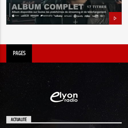
EN CE MOMENT
TANT QUE TU RESPIRES EN MOI
TITRE
ARTISTE
PAGES
Radio Elyon
Elyon Rhema
Elyon Hits
ACTUALITÉ