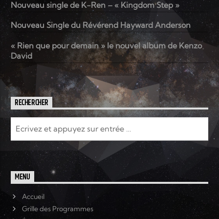
Nouveau single de K-Ren – « Kingdom Step »
Nouveau Single du Révérend Hayward Anderson
Elyon Live
« Rien que pour demain » le nouvel album de Kenzo
David
Elyon Kids
RECHERCHER
MENU
Accueil
Grille des Programmes