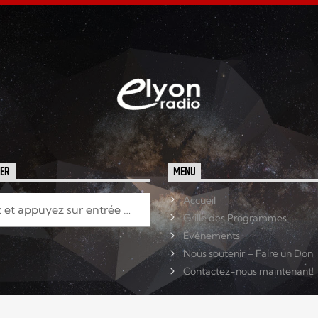
HER
MENU
Accueil
Grille des Programmes
Événements
Nous soutenir – Faire un Don
Contactez-nous maintenant!