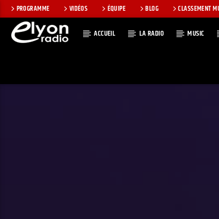
PROGRAMME
VIDÉOS
ÉQUIPE
BLOG
CLASSEMENT M
ACCUEIL
LA RADIO
MUSIC
EN CE MOMEN
RADIO ELYON
TITRE
POSITIVE ET
ARTISTE
ENCOURAGEANTE !