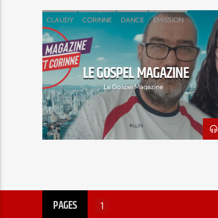
CLAUDY
CORINNE
DANCE
ÉMISSION
EZECHIEL37
GOSPEL MAGAZINE
VOCAL
LE GOSPEL MAGAZINE
Le Gospel Magazine
PAGES
1