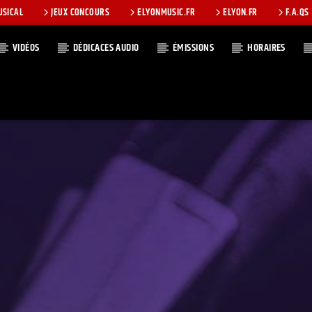
USICAL
JEUX CONCOURS
ELYONMUSIC.FR
ELYON.FR
F.A.QS
VIDÉOS
DÉDICACES AUDIO
ÉMISSIONS
HORAIRES
T