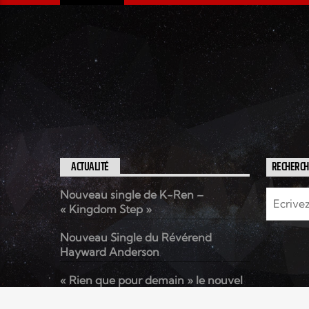
ACTUALITÉ
RECHERC
Nouveau single de K-Ren –
« Kingdom Step »
Nouveau Single du Révérend
Hayward Anderson
« Rien que pour demain » le nouvel
album de Kenzo David