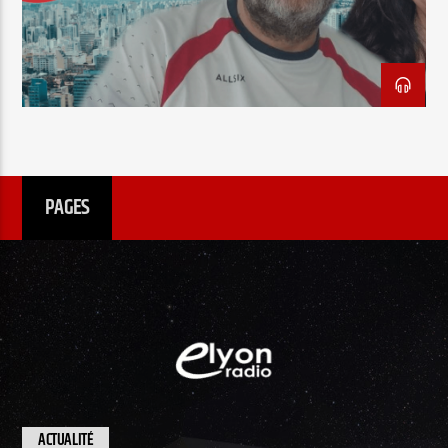
EN CE MOMENT
TITRE
ARTISTE
PAGES
Radio Elyon
Elyon Rhema
Elyon Hits
ACTUALITÉ