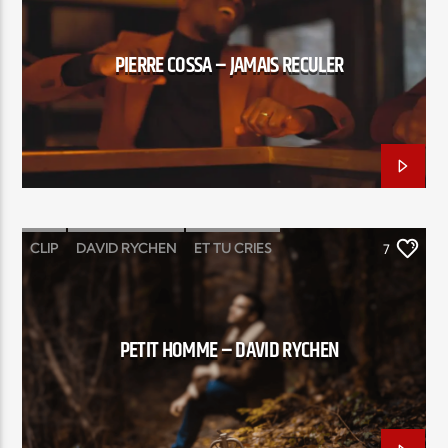
PIERRE COSSA – JAMAIS RECULER
CLIP
DAVID RYCHEN
ET TU CRIES
7
PETIT HOMME
TU PRIES
PETIT HOMME – DAVID RYCHEN