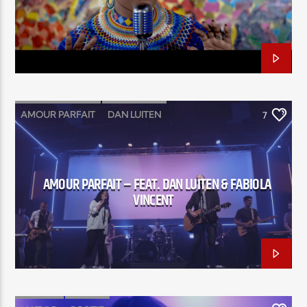
EN CE MOMENT
TITRE
ARTISTE
AMOUR PARFAIT
DAN LUITEN
7
FABIOLA VINCENT
MOMENTUM
Radio Elyon
AMOUR PARFAIT – FEAT. DAN LUITEN & FABIOLA
VINCENT
Elyon Rhema
Elyon Hits