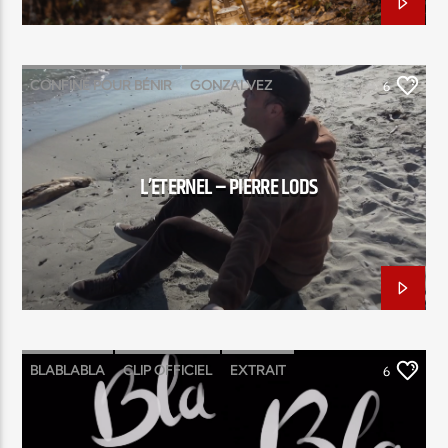
CONFINÉ POUR BÉNIR
GONZALVEZ
6
L’ÉTERNEL
PIERRE LODS
L’ETERNEL – PIERRE LODS
BLABLABLA
CLIP OFFICIEL
EXTRAIT
6
YOHAN SALVAT