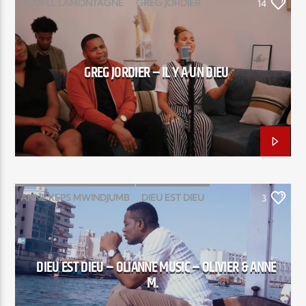
AUDELL LAMONTAGNE
GREG JORDIER
14
IL Y A UN DIEU
RUBBY BATTERY
Elyon Live
GREG JORDIER – IL Y A UN DIEU
Elyon Kids
ANNE KEPS MWINDJUMB
DIEU EST DIEU
3
OLIVIER MWINDJUMB
DIEU EST DIEU – OLIANNE MUSIC – OLIVIER & ANNE
M.