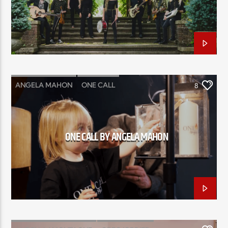
EN CE MOMENT
TITRE
ARTISTE
ANGELA MAHON
ONE CALL
8
Radio Elyon
ONE CALL BY ANGELA MAHON
Elyon Rhema
Elyon Hits