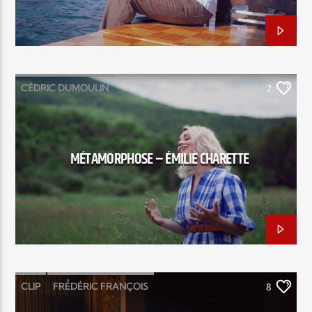
CÉDRIC DUMOULIN
7
ÉGLISE DE LA VICTOIRE DU QUÉBEC
ÉMILIE CHARETTE
MÉTAMORPHOSE
MÉTAMORPHOSE – ÉMILIE CHARETTE
CLIP
FRÉDÉRIC FRANÇOIS
8
JAMAIS SANS TOI