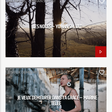
LES NOCES
YOHAN SALVAT
3
Elyon Live
LES NOCES – YOHAN SALVAT
Elyon Kids
JE VEUX DEMEURER DANS TA GRÂCE
3
MARINE TELEF
JE VEUX DEMEURER DANS TA GRÂCE – MARINE
TELEF