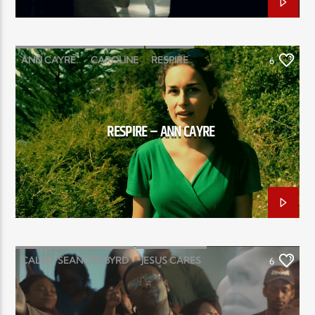
ANN CAYRE.
CAROLINE
RESPIRE
6
RESPIRE – ANN CAYRE
CALVIN SEANOTE BYRD
JESUS CARES
6
PASTOR