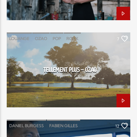
LOUANGE
OZAO
POP
ROCK
7
TELLEMENT PLUS
YOHAN SALVAT
TELLEMENT PLUS – OZAO
DANIEL BURGESS
FABIEN GILLES
12
JOËL GOMBERT
MERCI SEIGNEUR