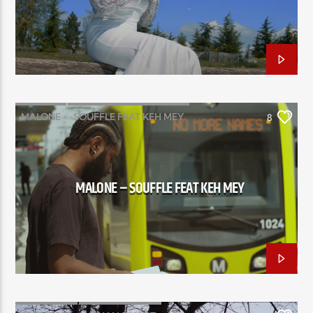
EN CE MOMENT
TITRE
ARTISTE
MALONE
SOUFFLE FEAT KEH MEY
8
Radio Elyon
MALONE – SOUFFLE FEAT KEH MEY
Elyon Rhema
Elyon Hits