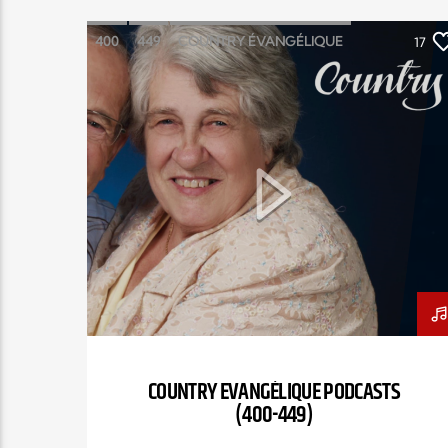
400
449
COUNTRY ÉVANGÉLIQUE
17
ÉMISSION
JACQUES BOULIANNE
PODCASTS
COUNTRY EVANGÉLIQUE PODCASTS
(400-449)