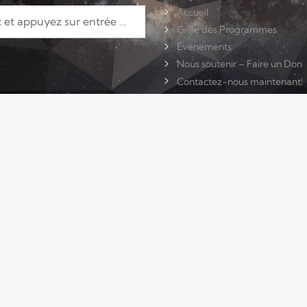
Accueil
Grille des Programmes
Événements
Nous soutenir – Faire un Don
Contactez-nous maintenant!
ACTU
TCHAT
CONTACTS