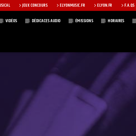
USICAL
JEUX CONCOURS
ELYONMUSIC.FR
ELYON.FR
F.A.QS
VIDÉOS
DÉDICACES AUDIO
ÉMISSIONS
HORAIRES
T