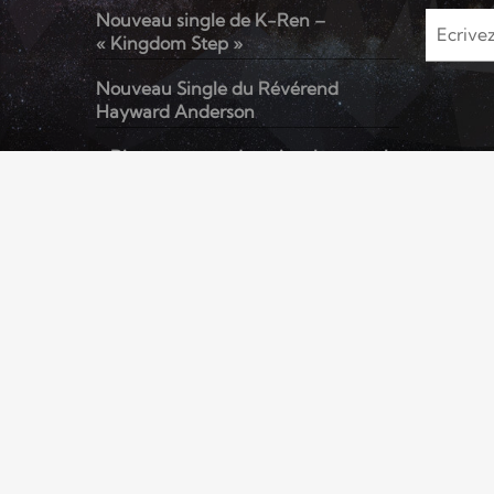
Nouveau single de K-Ren –
« Kingdom Step »
Nouveau Single du Révérend
Hayward Anderson
« Rien que pour demain » le nouvel
album de Kenzo David
© RADIO ELYON - Tous droits réservés
ACCUEIL
TOP TITRES
VIDÉOS
PODCASTS