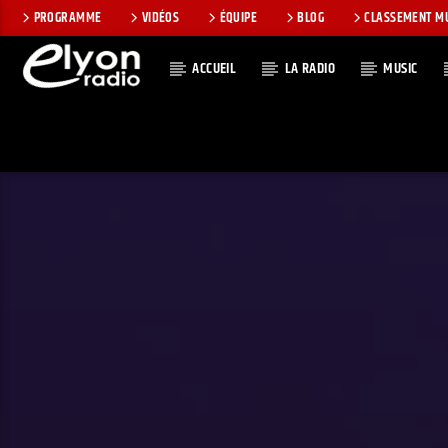
PROGRAMME
VIDÉOS
ÉQUIPE
BLOG
CLASSEMENT M
ACCUEIL
LA RADIO
MUSIC
EN CE MOMEN
RADIO ELYON
TITRE
POSITIVE ET
ARTISTE
ENCOURAGEANTE !