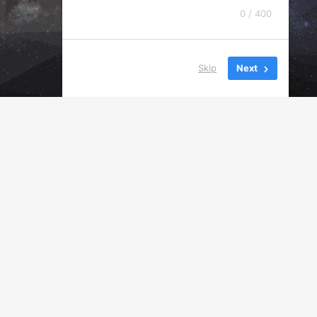
0 / 400
Skip
Next