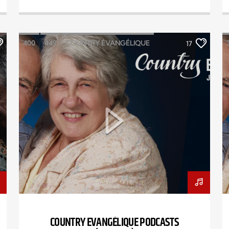
400
449
COUNTRY ÉVANGÉLIQUE
17
ÉMISSION
JACQUES BOULIANNE
PODCASTS
COUNTRY EVANGÉLIQUE PODCASTS