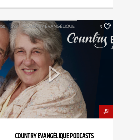
350
399
COUNTRY ÉVANGÉLIQUE
3
ÉMISSION
JACQUES BOULIANNE
PODCAST
COUNTRY EVANGÉLIQUE PODCASTS