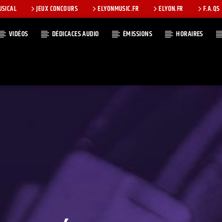
USICAL
JEUX CONCOURS
ELYONMUSIC.FR
ELYON.FR
F.A.QS
VIDÉOS
DÉDICACES AUDIO
ÉMISSIONS
HORAIRES
T