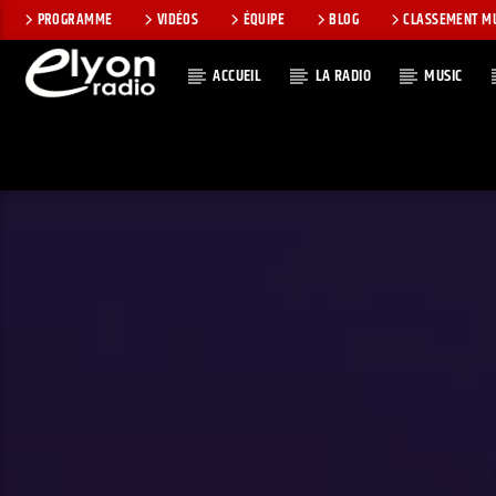
PROGRAMME
VIDÉOS
ÉQUIPE
BLOG
CLASSEMENT M
ACCUEIL
LA RADIO
MUSIC
EN CE MOMEN
RADIO ELYON
TITRE
POSITIVE ET
ARTISTE
ENCOURAGEANTE !