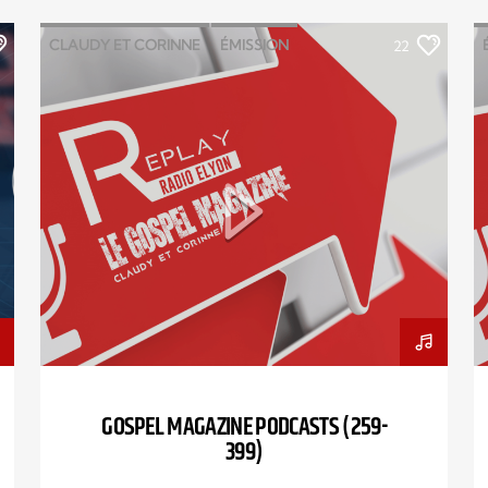
CLAUDY ET CORINNE
ÉMISSION
22
GOSPEL
MAGAZINE
PODCAST
GOSPEL MAGAZINE PODCASTS (259-
399)