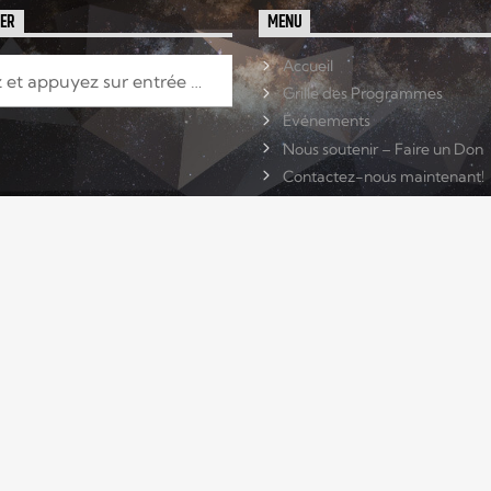
HER
MENU
Accueil
Grille des Programmes
Événements
Nous soutenir – Faire un Don
Contactez-nous maintenant!
ACTU
TCHAT
CONTACTS