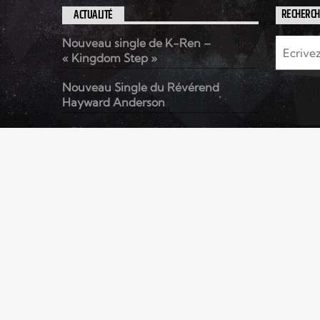
ACTUALITÉ
RECHERC
Nouveau single de K-Ren –
« Kingdom Step »
Nouveau Single du Révérend
Hayward Anderson
« Rien que pour demain » le nouvel
album de Kenzo David
© RADIO ELYON - Tous droits réservés
ACCUEIL
TOP TITRES
VIDÉOS
PODCASTS