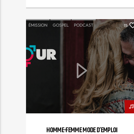
ÉMISSION
GOSPEL
PODCAST
15
STÉPHANE CHANDONNET
TREIZE-TRENTE
HOMME-FEMME MODE D’EMPLOI