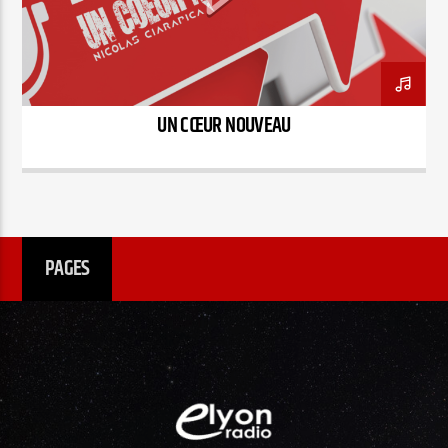
EN CE MOMENT
TITRE
ARTISTE
UN CŒUR NOUVEAU
Radio Elyon
PAGES
Elyon Rhema
Elyon Hits