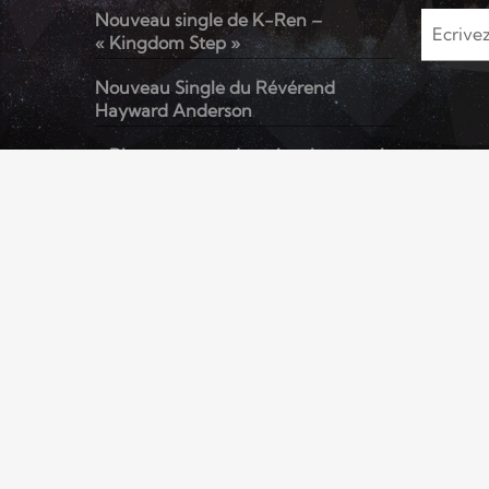
Nouveau single de K-Ren –
« Kingdom Step »
Nouveau Single du Révérend
Hayward Anderson
« Rien que pour demain » le nouvel
album de Kenzo David
© RADIO ELYON - Tous droits réservés
ACCUEIL
TOP TITRES
VIDÉOS
PODCASTS