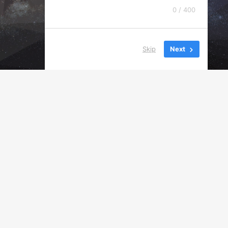
0 / 400
Skip
Next