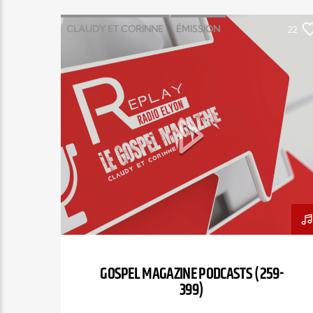
CLAUDY ET CORINNE
ÉMISSION
22
GOSPEL
MAGAZINE
PODCAST
GOSPEL MAGAZINE PODCASTS (259-
399)