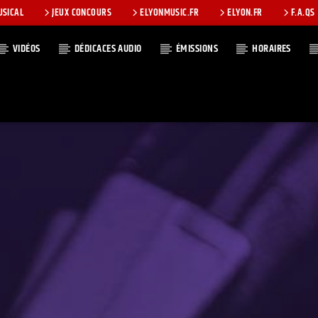
USICAL
JEUX CONCOURS
ELYONMUSIC.FR
ELYON.FR
F.A.QS
VIDÉOS
DÉDICACES AUDIO
ÉMISSIONS
HORAIRES
T