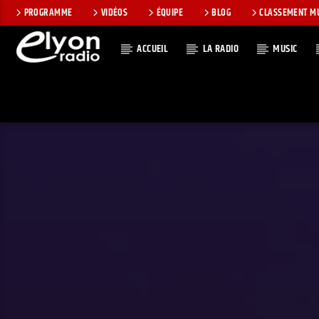
PROGRAMME
VIDÉOS
ÉQUIPE
BLOG
CLASSEMENT M
ACCUEIL
LA RADIO
MUSIC
EN CE MOMEN
RADIO ELYON
TITRE
POSITIVE ET
ARTISTE
ENCOURAGEANTE !