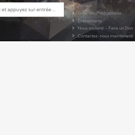
Accueil
Grille des Programmes
Événements
Nous soutenir – Faire un Don
Contactez-nous maintenant!
ACTU
TCHAT
CONTACTS