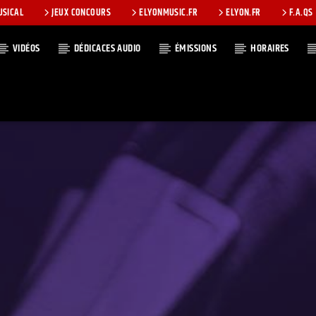
USICAL
JEUX CONCOURS
ELYONMUSIC.FR
ELYON.FR
F.A.QS
VIDÉOS
DÉDICACES AUDIO
ÉMISSIONS
HORAIRES
T