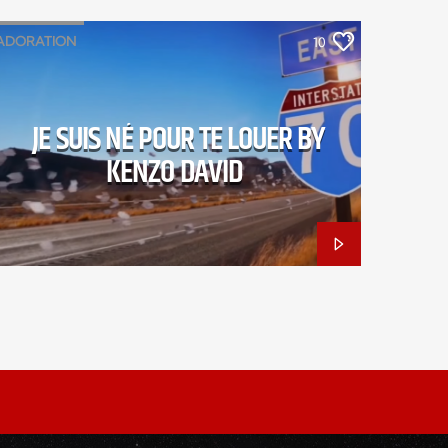
ADORATION
10
JE SUIS NÉ POUR TE LOUER
KENZO DAVID
LOUANGE
JE SUIS NÉ POUR TE LOUER BY
KENZO DAVID