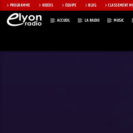
PROGRAMME
VIDÉOS
ÉQUIPE
BLOG
CLASSEMENT M
ACCUEIL
LA RADIO
MUSIC
EN CE MOMEN
RADIO ELYON
TITRE
POSITIVE ET
ARTISTE
ENCOURAGEANTE !