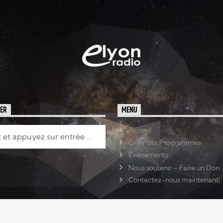
HER
MENU
Accueil
Grille des Programmes
Événements
Nous soutenir – Faire un Don
Contactez-nous maintenant!