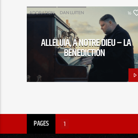
ADORATION
DAN LUITEN
16
DENA MWANA
GLORIOUS
LOUANGE
PAULINE BETUEL
ALLÉLUIA, À NOTRE DIEU – LA
SAMUEL OLIVIER
SEBASTIEN CORN
BÉNÉDICTION
THOMAS POUZIN
PAGES
1