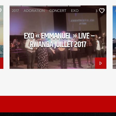
2017
ADORATION
CONCERT
EXO
3
LOUANGE
RWANDA
EXO « EMMANUEL » LIVE –
RWANDA JUILLET 2017