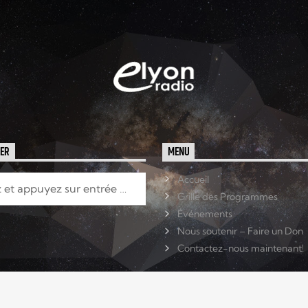
HER
MENU
Accueil
Grille des Programmes
Événements
Nous soutenir – Faire un Don
Contactez-nous maintenant!