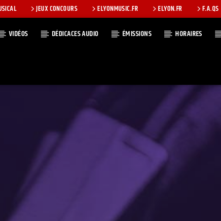
USICAL
JEUX CONCOURS
ELYONMUSIC.FR
ELYON.FR
F.A.QS
VIDÉOS
DÉDICACES AUDIO
ÉMISSIONS
HORAIRES
T