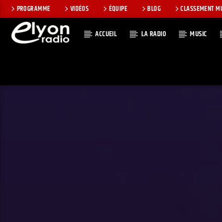
PROGRAMME
VIDÉOS
ÉQUIPE
BLOG
CLASSEMENT M
ACCUEIL
LA RADIO
MUSIC
EN CE MOMEN
RADIO ELYON
TITRE
POSITIVE ET
ARTISTE
ENCOURAGEANTE !