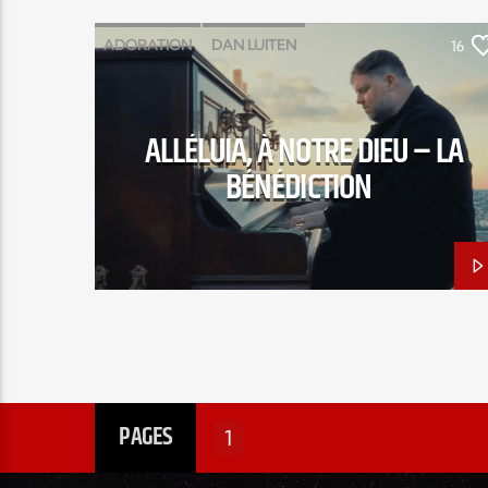
ADORATION
DAN LUITEN
16
DENA MWANA
GLORIOUS
LOUANGE
PAULINE BETUEL
ALLÉLUIA, À NOTRE DIEU – LA
SAMUEL OLIVIER
SEBASTIEN CORN
BÉNÉDICTION
THOMAS POUZIN
PAGES
1