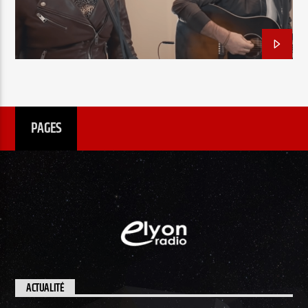
EN CE MOMENT
TITRE
ARTISTE
PAGES
Radio Elyon
Elyon Rhema
Elyon Hits
ACTUALITÉ