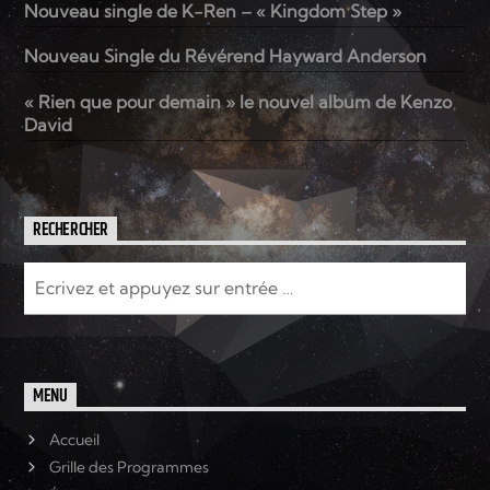
Nouveau single de K-Ren – « Kingdom Step »
Nouveau Single du Révérend Hayward Anderson
Elyon Live
« Rien que pour demain » le nouvel album de Kenzo
David
Elyon Kids
RECHERCHER
MENU
Accueil
Grille des Programmes