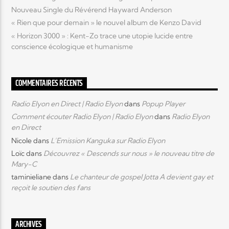
Nouveau Single du Révérend Hayward Anderson
« Rien que pour demain » le nouvel album de Kenzo David
« Horizon 3000 » : Kent-Zo trace une utopie lucide entre
conscience écologique et humanisme
COMMENTAIRES RÉCENTS
Radio Elyon en Direct | Radio Elyon
dans
Popup Player
Comment écouter Radio Elyon | Radio Elyon
dans
Radio Elyon
en Direct
Nicole
dans
L’Emission Kanguka sur Radio Elyon
Loïc
dans
Découvrez « Descends sur nous » le nouveau titre de
Mary-C
taminieliane
dans
Le chanteur de gospel Jotta A devient gay et
reçoit le soutien des fans
ARCHIVES