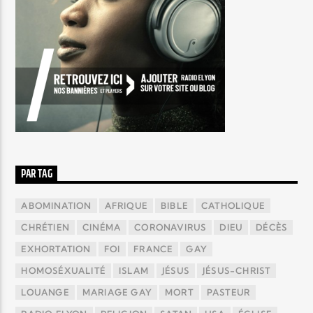
PAR TAG
ABOMINATION
AFRIQUE
BIBLE
CATHOLIQUE
CHRÉTIEN
CINÉMA
CORONAVIRUS
DIEU
DÉCÈS
EXHORTATION
FOI
FRANCE
GAY
HOMOSÉXUALITÉ
ISLAM
JÉSUS
JÉSUS-CHRIST
LOUANGE
MARIAGE GAY
MORT
PASTEUR