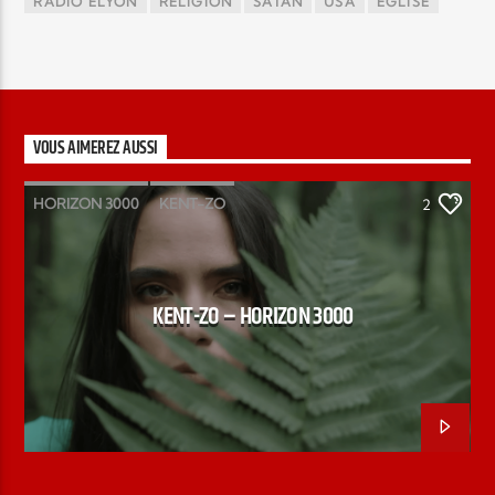
RADIO ELYON
RELIGION
SATAN
USA
ÉGLISE
VOUS AIMEREZ AUSSI
HORIZON 3000
KENT-ZO
2
KENT-ZO – HORIZON 3000