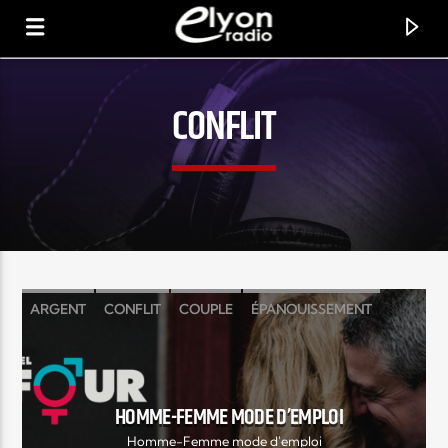
CONFLIT
RADIO ELYON
POSITIVE ET ENCOURAGEANTE !
ARGENT
CONFLIT
COUPLE
ÉPANOUISSEMENT
ERIC DUFOUR
FEMME
HOMME
MARIAGE
PROBLÈME
RACHEL DUFOUR
SEXE
SÉXUALITÉ
HOMME-FEMME MODE D’EMPLOI
Homme-Femme mode d'emploi