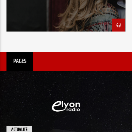
EN CE MOMENT
TITRE
ARTISTE
PAGES
Radio Elyon
Elyon Rhema
Elyon Hits
ACTUALITÉ