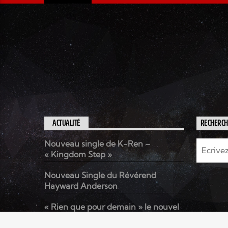
ACTUALITÉ
RECHERC
Nouveau single de K-Ren –
« Kingdom Step »
Nouveau Single du Révérend
Hayward Anderson
« Rien que pour demain » le nouvel
album de Kenzo David