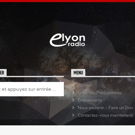
HER
MENU
Accueil
Grille des Programmes
Événements
Nous soutenir – Faire un Don
Contactez-nous maintenant!