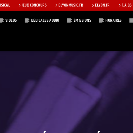
USICAL
JEUX CONCOURS
ELYONMUSIC.FR
ELYON.FR
F.A.QS
VIDÉOS
DÉDICACES AUDIO
ÉMISSIONS
HORAIRES
T