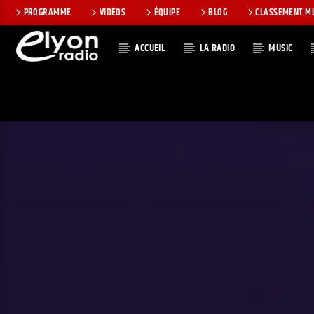
PROGRAMME
VIDÉOS
ÉQUIPE
BLOG
CLASSEMENT M
ACCUEIL
LA RADIO
MUSIC
EN CE MOMEN
RADIO ELYON
TITRE
POSITIVE ET
ARTISTE
ENCOURAGEANTE !