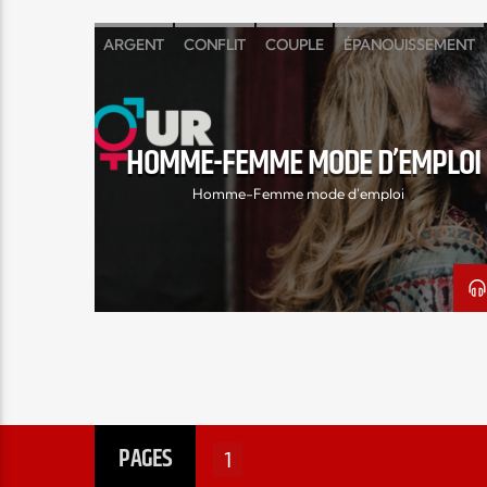
ARGENT
CONFLIT
COUPLE
ÉPANOUISSEMENT
ERIC DUFOUR
FEMME
HOMME
MARIAGE
PROBLÈME
RACHEL DUFOUR
SEXE
SÉXUALITÉ
HOMME-FEMME MODE D’EMPLOI
Homme-Femme mode d'emploi
PAGES
1