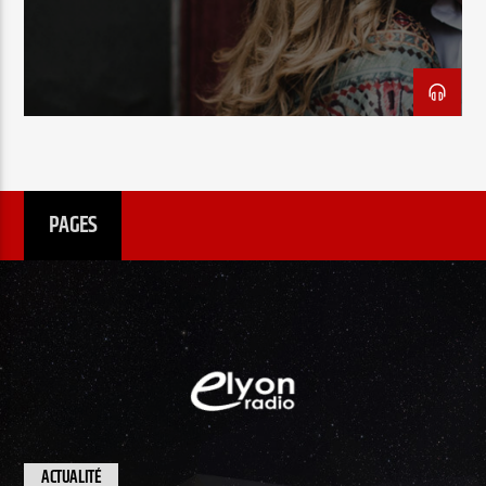
EN CE MOMENT
TITRE
ARTISTE
PAGES
Radio Elyon
Elyon Rhema
Elyon Hits
ACTUALITÉ