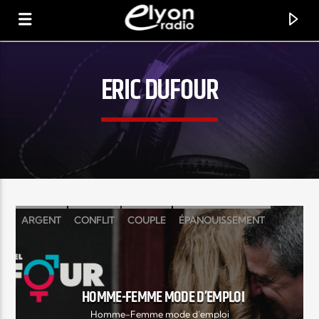
ERIC DUFOUR
RADIO ELYON
POSITIVE ET ENCOURAGEANTE !
ARGENT
CONFLIT
COUPLE
ÉPANOUISSEMENT
ERIC DUFOUR
FEMME
HOMME
MARIAGE
PROBLÈME
RACHEL DUFOUR
SEXE
SÉXUALITÉ
HOMME-FEMME MODE D’EMPLOI
Homme-Femme mode d'emploi