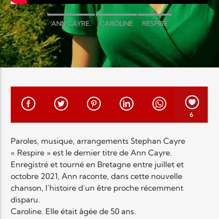
EN CE MOMENT
TITRE
ANN CAYRE.
CAROLINE
RESPIRE
ARTISTE
Radio Elyon
6
Paroles, musique, arrangements Stephan Cayre
« Respire » est le dernier titre de Ann Cayre.
Elyon Rhema
Enregistré et tourné en Bretagne entre juillet et
octobre 2021, Ann raconte, dans cette nouvelle
chanson, l’histoire d’un être proche récemment
disparu.
Elyon Hits
Caroline. Elle était âgée de 50 ans.