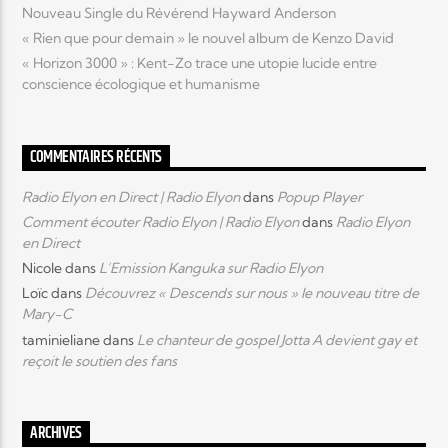
Nouveau Single du Révérend Hayward Anderson
« Rien que pour demain » le nouvel album de Kenzo David
« Horizon 3000 » : Kent-Zo trace une utopie lucide entre
conscience écologique et humanisme
COMMENTAIRES RÉCENTS
Radio Elyon en Direct | Radio Elyon
dans
Popup Player
Comment écouter Radio Elyon | Radio Elyon
dans
Radio Elyon
en Direct
Nicole
dans
L’Emission Kanguka sur Radio Elyon
Loïc
dans
Découvrez « Descends sur nous » le nouveau titre de
Mary-C
taminieliane
dans
Le chanteur de gospel Jotta A devient gay et
reçoit le soutien des fans
ARCHIVES