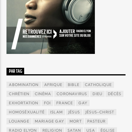
PAR TAG
ABOMINATION
AFRIQUE
BIBLE
CATHOLIQUE
CHRÉTIEN
CINÉMA
CORONAVIRUS
DIEU
DÉCÈS
EXHORTATION
FOI
FRANCE
GAY
HOMOSÉXUALITÉ
ISLAM
JÉSUS
JÉSUS-CHRIST
LOUANGE
MARIAGE GAY
MORT
PASTEUR
RADIO ELYON
RELIGION
SATAN
USA
ÉGLISE