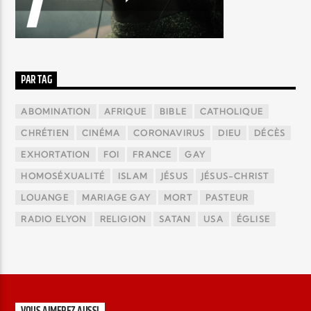
PAR TAG
ABOMINATION
AFRIQUE
BIBLE
CATHOLIQUE
CHRÉTIEN
CINÉMA
CORONAVIRUS
DIEU
DÉCÈS
EXHORTATION
FOI
FRANCE
GAY
HOMOSÉXUALITÉ
ISLAM
JÉSUS
JÉSUS-CHRIST
LOUANGE
MARIAGE GAY
MORT
PASTEUR
RADIO ELYON
RELIGION
SATAN
USA
ÉGLISE