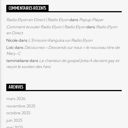
COMMENTAIRES RÉCENTS
Radio Elyon en Direct | Radio Elyon
dans
Popup Player
Comment écouter Radio Elyon | Radio Elyon
dans
Radio Elyon
en Direct
Nicole
dans
L’Emission Kanguka sur Radio Elyon
Loïc
dans
Découvrez « Descends sur nous » le nouveau titre de
Mary-C
taminieliane
dans
Le chanteur de gospel Jotta A devient gay et
reçoit le soutien des fans
ARCHIVES
mars 2026
novembre 2025
octobre 2025
juin 2025
mai 2025