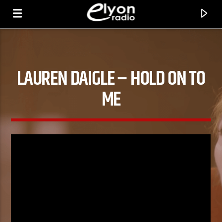
LAUREN DAIGLE – HOLD ON TO
RADIO ELYON
POSITIVE ET ENCOURAGEANTE !
ME