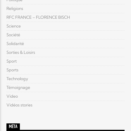
Religions
RFC FRANCE – FLORENCE BISCH
Science
Société
Solidarité
Sorties & Loisirs
Sport
Sports
Technology
Témoignage
Video
Vidéos stories
MÉTA