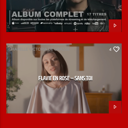
TANT QUE TU RESPIRES EN MOI
CHAPELLE VICTORIA DE GRASSE
4
CHORISTE MUINDA
FLAVIE EN ROSE
SANS TOI
FLAVIE EN ROSE – SANS TOI