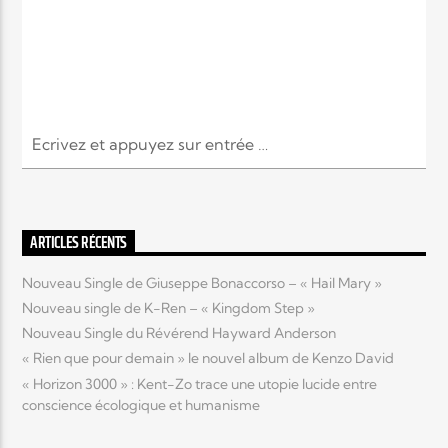
ARTICLES RÉCENTS
Nouveau Single de Giuseppe Bonaccorso – « Hail Mary »
Nouveau single de K-Ren – « Kingdom Step »
Nouveau Single du Révérend Hayward Anderson
« Rien que pour demain » le nouvel album de Kenzo David
« Horizon 3000 » : Kent-Zo trace une utopie lucide entre
conscience écologique et humanisme