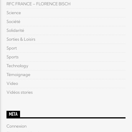
RFC FRANCE – FLORENCE BISCH
Science
Société
Solidarité
Sorties & Loisirs
Sport
Sports
Technology
Témoignage
Video
Vidéos stories
MÉTA
Connexion