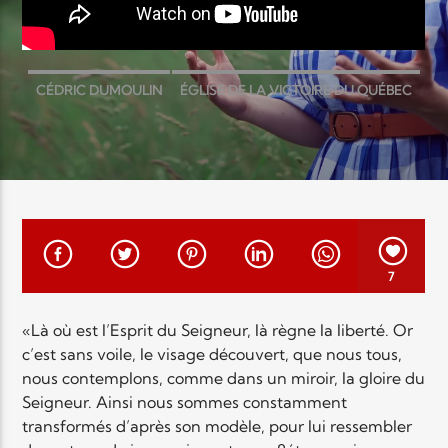
EN CE MOMENT
TITRE
ARTISTE
CÉDRIC DUMOULIN
ÉGLISE DE LA VICTOIRE DU QUÉBEC
ÉMILIE CHARETTE
MÉTAMORPHOSE
Radio Elyon
7
Elyon Rhema
«Là où est l’Esprit du Seigneur, là règne la liberté. Or
c’est sans voile, le visage découvert, que nous tous,
nous contemplons, comme dans un miroir, la gloire du
Seigneur. Ainsi nous sommes constamment
Elyon Hits
transformés d’après son modèle, pour lui ressembler