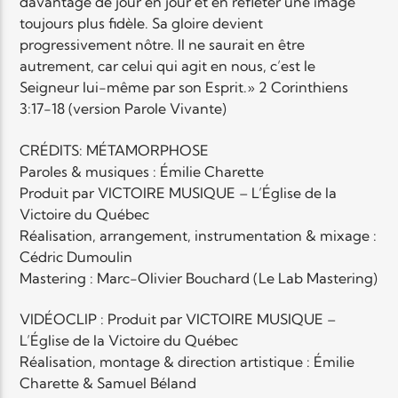
davantage de jour en jour et en refléter une image
toujours plus fidèle. Sa gloire devient
progressivement nôtre. Il ne saurait en être
Elyon Live
autrement, car celui qui agit en nous, c’est le
Seigneur lui-même par son Esprit.» 2 Corinthiens
3:17
-18 (version Parole Vivante)
Elyon Kids
CRÉDITS: MÉTAMORPHOSE
Paroles & musiques : Émilie Charette
Produit par VICTOIRE MUSIQUE – L’Église de la
Victoire du Québec
Réalisation, arrangement, instrumentation & mixage :
Cédric Dumoulin
Mastering : Marc-Olivier Bouchard (Le Lab Mastering)
VIDÉOCLIP : Produit par VICTOIRE MUSIQUE –
L’Église de la Victoire du Québec
Réalisation, montage & direction artistique : Émilie
Charette & Samuel Béland