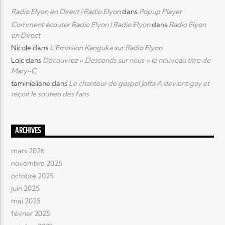
Radio Elyon en Direct | Radio Elyon
dans
Popup Player
Comment écouter Radio Elyon | Radio Elyon
dans
Radio Elyon
en Direct
Nicole
dans
L’Emission Kanguka sur Radio Elyon
Loïc
dans
Découvrez « Descends sur nous » le nouveau titre de
Mary-C
taminieliane
dans
Le chanteur de gospel Jotta A devient gay et
reçoit le soutien des fans
ARCHIVES
mars 2026
novembre 2025
octobre 2025
juin 2025
mai 2025
février 2025